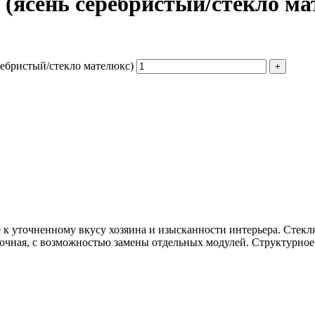
 (ясень серебристый/стекло ма
ребристый/стекло мателюкс)
к уточненному вкусу хозяина и изысканности интерьера. Стекля
рочная, с возможностью замены отдельных модулей. Структурное