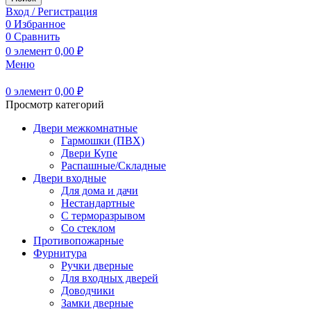
Вход / Регистрация
0
Избранное
0
Сравнить
0
элемент
0,00
₽
Меню
0
элемент
0,00
₽
Просмотр категорий
Двери межкомнатные
Гармошки (ПВХ)
Двери Купе
Распашные/Складные
Двери входные
Для дома и дачи
Нестандартные
С терморазрывом
Со стеклом
Противопожарные
Фурнитура
Ручки дверные
Для входных дверей
Доводчики
Замки дверные