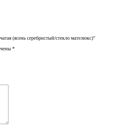
чатая (ясень серебристый/стекло мателюкс)”
ечены
*