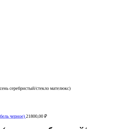
сень серебристый/стекло мателюкс)
обель черное)
21800,00
₽