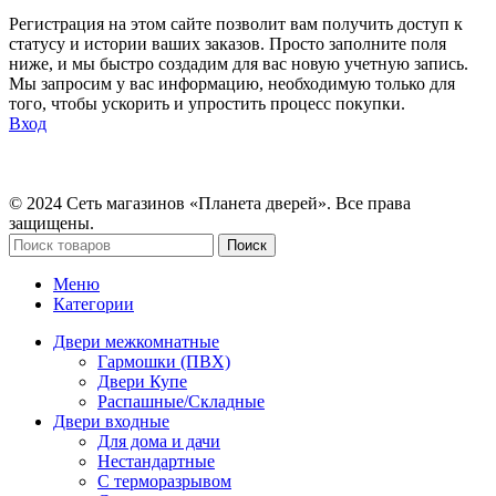
Регистрация
на
этом
сайте
позволит
вам
получить
доступ
к
статусу
и
истории
ваших
заказов
.
Просто
заполните
поля
ниже
,
и
мы
быстро
создадим
для
вас
новую
учетную
запись
.
Мы
запросим
у
вас
информацию
,
необходимую
только
для
того,
чтобы
ускорить
и
упростить
процесс
покупки
.
Вход
© 2024 Сеть магазинов «Планета дверей». Все права
защищены.
Поиск
Меню
Категории
Двери межкомнатные
Гармошки (ПВХ)
Двери Купе
Распашные/Складные
Двери входные
Для дома и дачи
Нестандартные
С терморазрывом