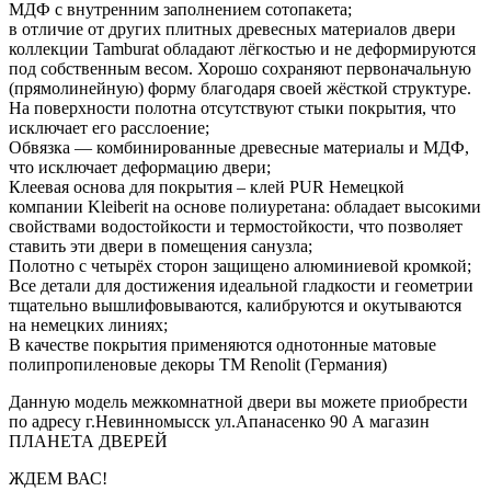
МДФ с внутренним заполнением сотопакета;
в отличие от других плитных древесных материалов двери
коллекции Tamburat обладают лёгкостью и не деформируются
под собственным весом. Хорошо сохраняют первоначальную
(прямолинейную) форму благодаря своей жёсткой структуре.
На поверхности полотна отсутствуют стыки покрытия, что
исключает его расслоение;
Обвязка — комбинированные древесные материалы и МДФ,
что исключает деформацию двери;
Клеевая основа для покрытия – клей PUR Немецкой
компании Kleiberit на основе полиуретана: обладает высокими
свойствами водостойкости и термостойкости, что позволяет
ставить эти двери в помещения санузла;
Полотно с четырёх сторон защищено алюминиевой кромкой;
Все детали для достижения идеальной гладкости и геометрии
тщательно вышлифовываются, калибруются и окутываются
на немецких линиях;
В качестве покрытия применяются однотонные матовые
полипропиленовые декоры ТМ Renolit (Германия)
Данную модель межкомнатной двери вы можете приобрести
по адресу г.Невинномысск ул.Апанасенко 90 А магазин
ПЛАНЕТА ДВЕРЕЙ
ЖДЕМ ВАС!