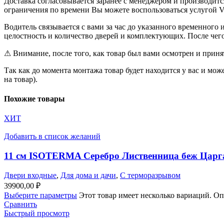
Доставка согласовывается заранее с менеджером и производитс
ограничения по времени Вы можете воспользоваться услугой VIP
Водитель связывается с вами за час до указанного временного 
целостность и количество дверей и комплектующих. После чег
⚠ Внимание, после того, как товар был вами осмотрен и принят,
Так как до момента монтажа товар будет находится у вас и м
на товар).
Похожие товары
ХИТ
Добавить в список желаний
11 см ISOTERMA Серебро Лиственница беж Царг
Двери входные
,
Для дома и дачи
,
С терморазрывом
39900,00
₽
Выберите параметры
Этот товар имеет несколько вариаций. Оп
Сравнить
Быстрый просмотр