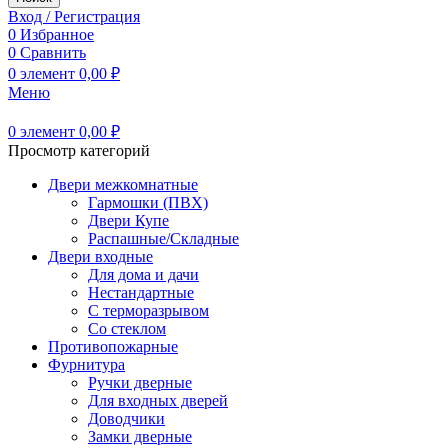
Вход / Регистрация
0
Избранное
0
Сравнить
0
элемент
0,00
₽
Меню
0
элемент
0,00
₽
Просмотр категорий
Двери межкомнатные
Гармошки (ПВХ)
Двери Купе
Распашные/Складные
Двери входные
Для дома и дачи
Нестандартные
С терморазрывом
Со стеклом
Противопожарные
Фурнитура
Ручки дверные
Для входных дверей
Доводчики
Замки дверные