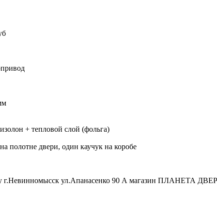
уб
опривод
мм
золон + тепловой слой (фольга)
на полотне двери, один каучук на коробе
есу г.Невинномысск ул.Апанасенко 90 А магазин ПЛАНЕТА ДВЕ